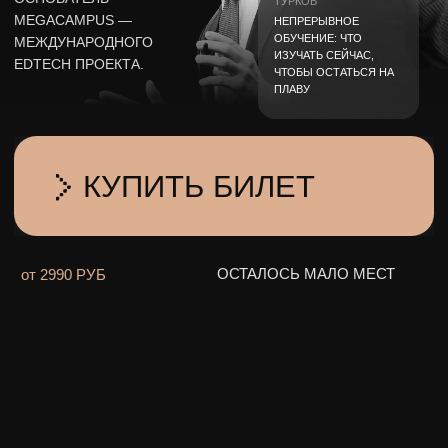
КУПИТЬ БИЛЕТ
КУПИТЬ БИЛЕТ
ОСТАЛОСЬ МАЛО МЕСТ
от 2990 РУБ
ЭТО ВАШ
КЛЮЧ,
ЕСЛИ ВЫ: